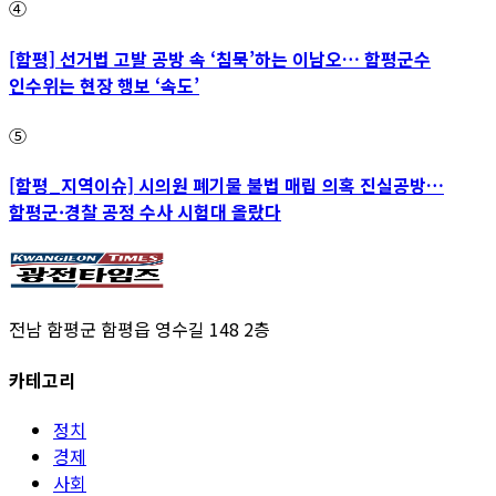
④
[함평] 선거법 고발 공방 속 ‘침묵’하는 이남오… 함평군수
인수위는 현장 행보 ‘속도’
⑤
[함평_지역이슈] 시의원 폐기물 불법 매립 의혹 진실공방…
함평군·경찰 공정 수사 시험대 올랐다
전남 함평군 함평읍 영수길 148 2층
카테고리
정치
경제
사회