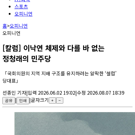
스포츠
오피니언
홈
>
오피니언
오피니언
[칼럼] 이낙연 체제와 다를 바 없는
정청래의 민주당
「국회의원의 지역 지배 구조를 유지하려는 얄팍한 ‘셀럽’
당대표」
선종인
기자
|
입력
2026.06.02 19:02
|
수정
2026.08.07 18:39
|
|
글자크기
공유
인쇄
+
−