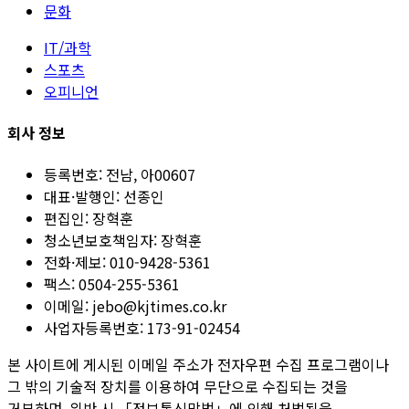
문화
IT/과학
스포츠
오피니언
회사 정보
등록번호:
전남, 아00607
대표·발행인:
선종인
편집인:
장혁훈
청소년보호책임자:
장혁훈
전화·제보:
010-9428-5361
팩스:
0504-255-5361
이메일:
jebo@kjtimes.co.kr
사업자등록번호:
173-91-02454
본 사이트에 게시된 이메일 주소가 전자우편 수집 프로그램이나
그 밖의 기술적 장치를 이용하여 무단으로 수집되는 것을
거부하며, 위반 시 「정보통신망법」에 의해 처벌됨을