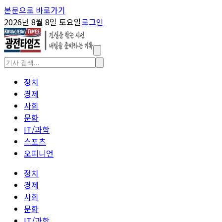
본문으로 바로가기
2026년 8월 8일 토요일
로그인
정치
경제
사회
문화
IT/과학
스포츠
오피니언
정치
경제
사회
문화
IT/과학