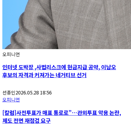
오피니언
인터넷 도박장 ,사법리스크에 현금지급 공약, 이남오
후보의 자격과 커져가는 네거티브 선거
선종인
2026.05.28 18:56
오피니언
[칼럼]사전투표가 매표 통로로”…관외투표 악용 논란,
제도 전면 재점검 요구