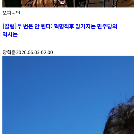
오피니언
[칼럼]두 번은 안 된다: 혁명직후 망가지는 민주당의
역사는
장혁훈
2026.06.03 02:00