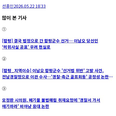
선종인
2026.05.22 18:33
많이 본 기사
①
[함평] 결국 법정으로 간 함평군수 선거… 이남오 당선인
‘허위사실 공표’ 우려 현실로
②
[함평_지역이슈] 이남오 함평군수 '선거법 위반' 고발 사건,
전남경찰청으로 이관 수사…'경찰-측근 골프회동' 공정성 논란
파장
③
모정환 시의원, 폐기물 불법매립 취재요청에 '경찰서 가서
얘기하라' 비아냥 응대 논란