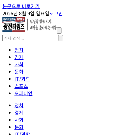
본문으로 바로가기
2026년 8월 9일 일요일
로그인
정치
경제
사회
문화
IT/과학
스포츠
오피니언
정치
경제
사회
문화
IT/과학