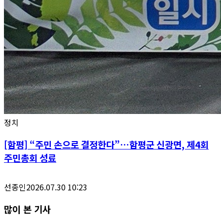
정치
[함평] “주민 손으로 결정한다”…함평군 신광면, 제4회
주민총회 성료
선종인
2026.07.30 10:23
많이 본 기사