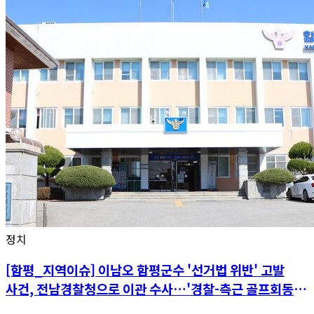
정치
[함평_지역이슈] 이남오 함평군수 '선거법 위반' 고발
사건, 전남경찰청으로 이관 수사…'경찰-측근 골프회동'
공정성 논란 파장