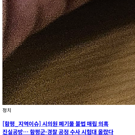
정치
[함평_지역이슈] 시의원 폐기물 불법 매립 의혹
진실공방… 함평군·경찰 공정 수사 시험대 올랐다