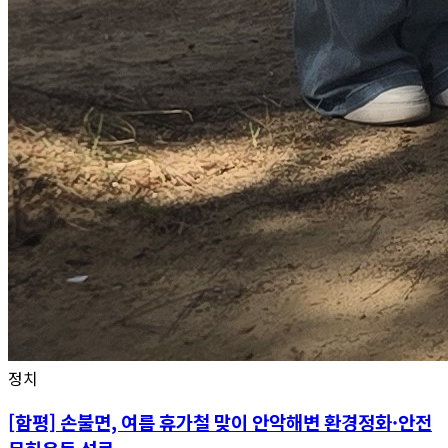
정치
[함평] 손불면, 여름 휴가철 맞이 안악해변 환경정화·안전