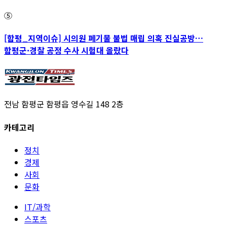
⑤
[함평_지역이슈] 시의원 폐기물 불법 매립 의혹 진실공방…
함평군·경찰 공정 수사 시험대 올랐다
전남 함평군 함평읍 영수길 148 2층
카테고리
정치
경제
사회
문화
IT/과학
스포츠