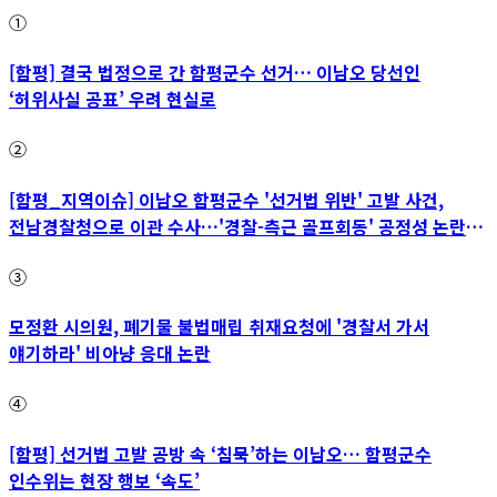
①
[함평] 결국 법정으로 간 함평군수 선거… 이남오 당선인
‘허위사실 공표’ 우려 현실로
②
[함평_지역이슈] 이남오 함평군수 '선거법 위반' 고발 사건,
전남경찰청으로 이관 수사…'경찰-측근 골프회동' 공정성 논란
파장
③
모정환 시의원, 폐기물 불법매립 취재요청에 '경찰서 가서
얘기하라' 비아냥 응대 논란
④
[함평] 선거법 고발 공방 속 ‘침묵’하는 이남오… 함평군수
인수위는 현장 행보 ‘속도’