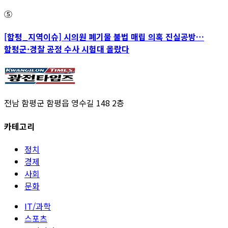
⑤
[함평_지역이슈] 시의원 폐기물 불법 매립 의혹 진실공방…
함평군·경찰 공정 수사 시험대 올랐다
전남 함평군 함평읍 영수길 148 2층
카테고리
정치
경제
사회
문화
IT/과학
스포츠