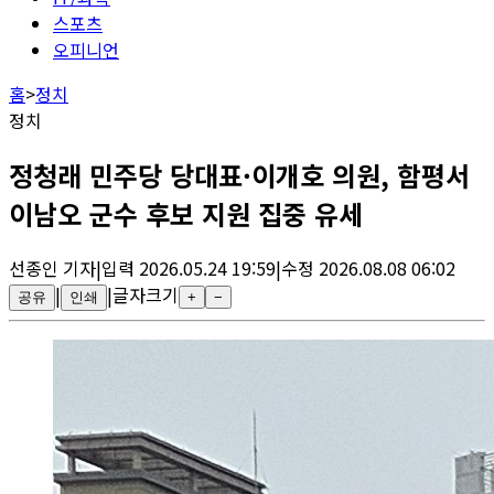
스포츠
오피니언
홈
>
정치
정치
정청래 민주당 당대표·이개호 의원, 함평서
이남오 군수 후보 지원 집중 유세
선종인
기자
|
입력
2026.05.24 19:59
|
수정
2026.08.08 06:02
|
|
글자크기
공유
인쇄
+
−