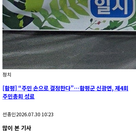
정치
[함평] “주민 손으로 결정한다”…함평군 신광면, 제4회
주민총회 성료
선종인
2026.07.30 10:23
많이 본 기사