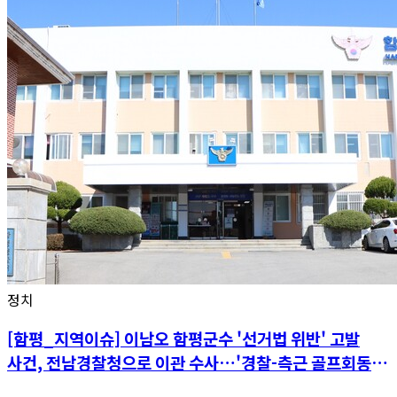
정치
[함평_지역이슈] 이남오 함평군수 '선거법 위반' 고발
사건, 전남경찰청으로 이관 수사…'경찰-측근 골프회동'
공정성 논란 파장