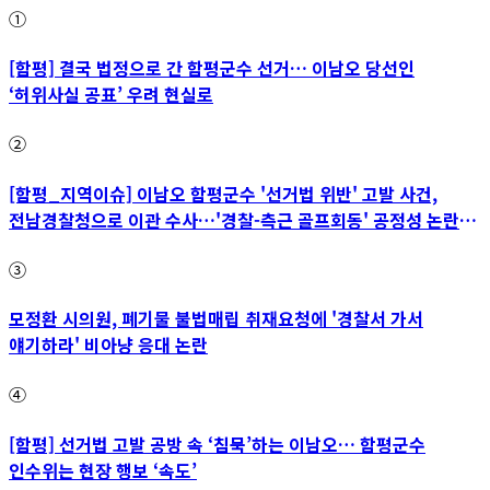
①
[함평] 결국 법정으로 간 함평군수 선거… 이남오 당선인
‘허위사실 공표’ 우려 현실로
②
[함평_지역이슈] 이남오 함평군수 '선거법 위반' 고발 사건,
전남경찰청으로 이관 수사…'경찰-측근 골프회동' 공정성 논란
파장
③
모정환 시의원, 폐기물 불법매립 취재요청에 '경찰서 가서
얘기하라' 비아냥 응대 논란
④
[함평] 선거법 고발 공방 속 ‘침묵’하는 이남오… 함평군수
인수위는 현장 행보 ‘속도’