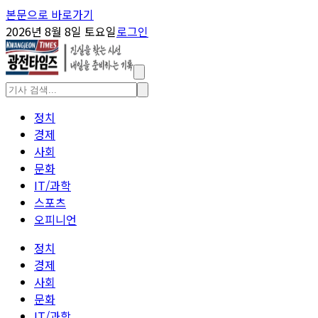
본문으로 바로가기
2026년 8월 8일 토요일
로그인
정치
경제
사회
문화
IT/과학
스포츠
오피니언
정치
경제
사회
문화
IT/과학