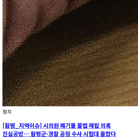
정치
[함평_지역이슈] 시의원 폐기물 불법 매립 의혹
진실공방… 함평군·경찰 공정 수사 시험대 올랐다