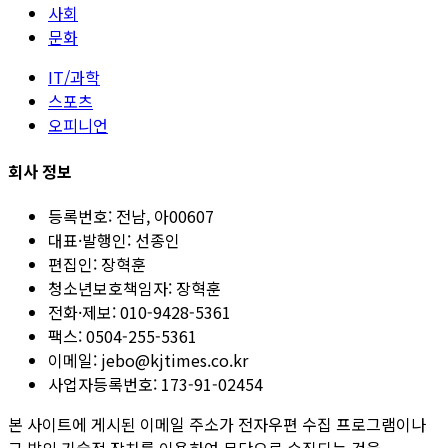
사회
문화
IT/과학
스포츠
오피니언
회사 정보
등록번호:
전남, 아00607
대표·발행인:
선종인
편집인:
장혁훈
청소년보호책임자:
장혁훈
전화·제보:
010-9428-5361
팩스:
0504-255-5361
이메일:
jebo@kjtimes.co.kr
사업자등록번호:
173-91-02454
본 사이트에 게시된 이메일 주소가 전자우편 수집 프로그램이나
그 밖의 기술적 장치를 이용하여 무단으로 수집되는 것을