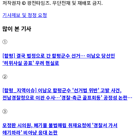
저작권자 ©
광전타임즈
. 무단전재 및 재배포 금지.
기사제보 및 정정 요청
많이 본 기사
①
[함평] 결국 법정으로 간 함평군수 선거… 이남오 당선인
‘허위사실 공표’ 우려 현실로
②
[함평_지역이슈] 이남오 함평군수 '선거법 위반' 고발 사건,
전남경찰청으로 이관 수사…'경찰-측근 골프회동' 공정성 논란
파장
③
모정환 시의원, 폐기물 불법매립 취재요청에 '경찰서 가서
얘기하라' 비아냥 응대 논란