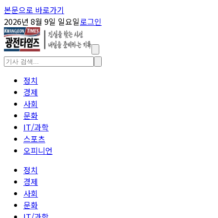
본문으로 바로가기
2026년 8월 9일 일요일
로그인
정치
경제
사회
문화
IT/과학
스포츠
오피니언
정치
경제
사회
문화
IT/과학