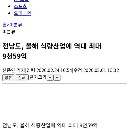
스포츠
오피니언
홈
>
미분류
미분류
전남도, 올해 식량산업에 역대 최대
9천59억
선종인
기자
|
입력
2026.02.24 16:54
|
수정
2026.03.01 15:32
|
|
글자크기
공유
인쇄
+
−
전남도, 올해 식량산업에 역대 최대 9천59억