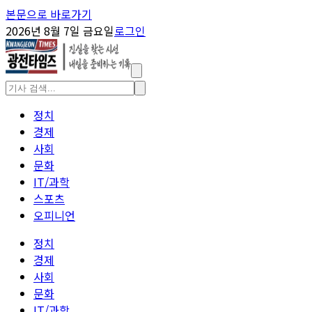
본문으로 바로가기
2026년 8월 7일 금요일
로그인
정치
경제
사회
문화
IT/과학
스포츠
오피니언
정치
경제
사회
문화
IT/과학