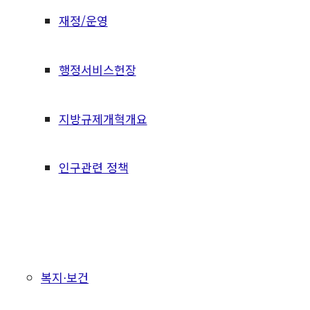
재정/운영
행정서비스헌장
지방규제개혁개요
인구관련 정책
복지⋅보건