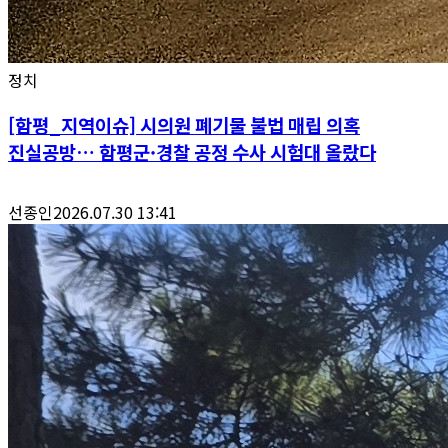
정치
[함평_지역이슈] 시의원 폐기물 불법 매립 의혹
진실공방… 함평군·경찰 공정 수사 시험대 올랐다
선종인
2026.07.30 13:41