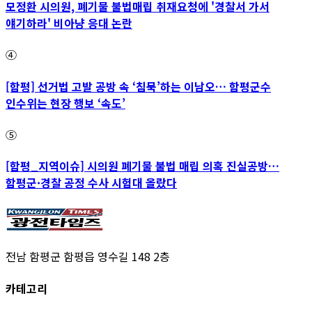
모정환 시의원, 폐기물 불법매립 취재요청에 '경찰서 가서
얘기하라' 비아냥 응대 논란
④
[함평] 선거법 고발 공방 속 ‘침묵’하는 이남오… 함평군수
인수위는 현장 행보 ‘속도’
⑤
[함평_지역이슈] 시의원 폐기물 불법 매립 의혹 진실공방…
함평군·경찰 공정 수사 시험대 올랐다
전남 함평군 함평읍 영수길 148 2층
카테고리