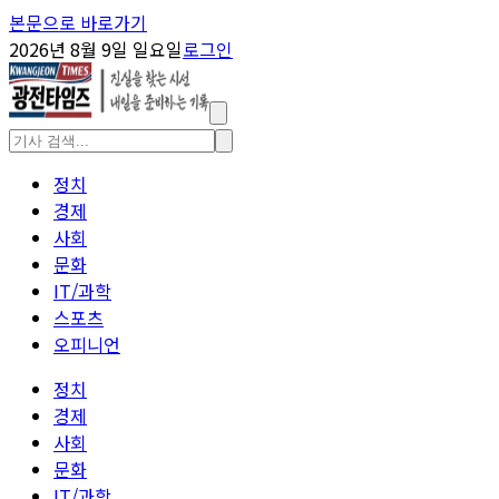
본문으로 바로가기
2026년 8월 9일 일요일
로그인
정치
경제
사회
문화
IT/과학
스포츠
오피니언
정치
경제
사회
문화
IT/과학