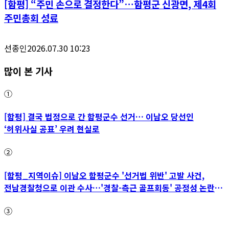
[함평] “주민 손으로 결정한다”…함평군 신광면, 제4회
주민총회 성료
선종인
2026.07.30 10:23
많이 본 기사
①
[함평] 결국 법정으로 간 함평군수 선거… 이남오 당선인
‘허위사실 공표’ 우려 현실로
②
[함평_지역이슈] 이남오 함평군수 '선거법 위반' 고발 사건,
전남경찰청으로 이관 수사…'경찰-측근 골프회동' 공정성 논란
파장
③