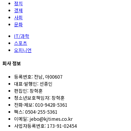
정치
경제
사회
문화
IT/과학
스포츠
오피니언
회사 정보
등록번호:
전남, 아00607
대표·발행인:
선종인
편집인:
장혁훈
청소년보호책임자:
장혁훈
전화·제보:
010-9428-5361
팩스:
0504-255-5361
이메일:
jebo@kjtimes.co.kr
사업자등록번호:
173-91-02454