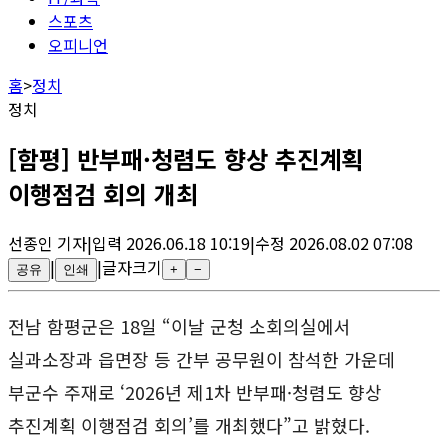
스포츠
오피니언
홈
>
정치
정치
[함평] 반부패·청렴도 향상 추진계획
이행점검 회의 개최
선종인
기자
|
입력
2026.06.18 10:19
|
수정
2026.08.02 07:08
|
|
글자크기
공유
인쇄
+
−
전남 함평군은 18일 “이날 군청 소회의실에서
실과소장과 읍면장 등 간부 공무원이 참석한 가운데
부군수 주재로 ‘2026년 제1차 반부패·청렴도 향상
추진계획 이행점검 회의’를 개최했다”고 밝혔다.