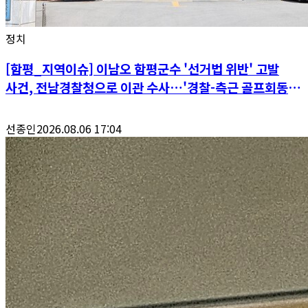
정치
[함평_지역이슈] 이남오 함평군수 '선거법 위반' 고발
사건, 전남경찰청으로 이관 수사…'경찰-측근 골프회동'
공정성 논란 파장
선종인
2026.08.06 17:04