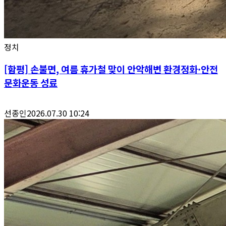
정치
[함평] 손불면, 여름 휴가철 맞이 안악해변 환경정화·안전
문화운동 성료
선종인
2026.07.30 10:24