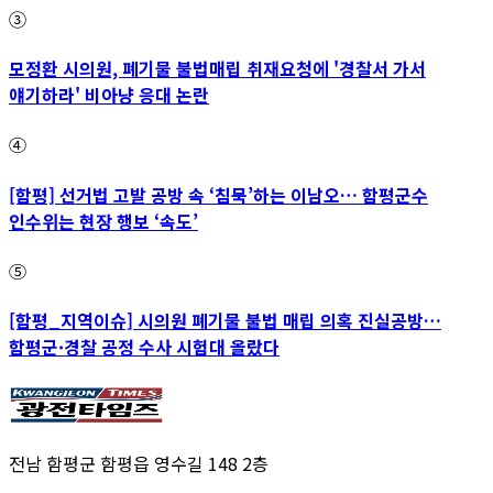
③
모정환 시의원, 폐기물 불법매립 취재요청에 '경찰서 가서
얘기하라' 비아냥 응대 논란
④
[함평] 선거법 고발 공방 속 ‘침묵’하는 이남오… 함평군수
인수위는 현장 행보 ‘속도’
⑤
[함평_지역이슈] 시의원 폐기물 불법 매립 의혹 진실공방…
함평군·경찰 공정 수사 시험대 올랐다
전남 함평군 함평읍 영수길 148 2층