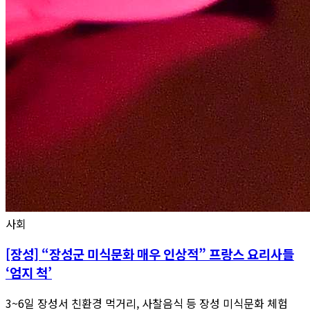
사회
[장성] “장성군 미식문화 매우 인상적” 프랑스 요리사들
‘엄지 척’
3~6일 장성서 친환경 먹거리, 사찰음식 등 장성 미식문화 체험