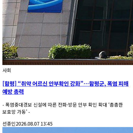
사회
[함평] “취약 어르신 안부확인 강화”…함평군, 폭염 피해
예방 총력
- 폭염중대경보 신설에 따른 전화·방문 안부 확인 확대 ‘촘촘한
보호망 가동’ -
선종인
2026.08.07 13:45