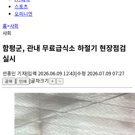
스포츠
오피니언
홈
>
사회
사회
함평군, 관내 무료급식소 하절기 현장점검
실시
선종인
기자
|
입력
2026.06.09 12:43
|
수정
2026.07.09 07:27
|
|
글자크기
공유
인쇄
+
−