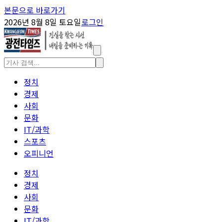
본문으로 바로가기
2026년 8월 8일 토요일
로그인
정치
경제
사회
문화
IT/과학
스포츠
오피니언
정치
경제
사회
문화
IT/과학