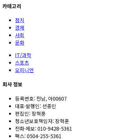
카테고리
정치
경제
사회
문화
IT/과학
스포츠
오피니언
회사 정보
등록번호:
전남, 아00607
대표·발행인:
선종인
편집인:
장혁훈
청소년보호책임자:
장혁훈
전화·제보:
010-9428-5361
팩스:
0504-255-5361