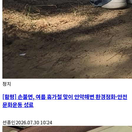
정치
[함평] 손불면, 여름 휴가철 맞이 안악해변 환경정화·안전
문화운동 성료
선종인
2026.07.30 10:24