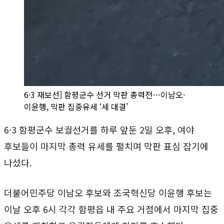
6·3 재보선] 함평군수 선거 막판 총력전…이남오·
이윤행, 막판 집중유세 ‘세 대결’
6·3 함평군수 보궐선거를 하루 앞둔 2일 오후, 여야
후보들이 마지막 총력 유세를 펼치며 막판 표심 잡기에
나섰다.
더불어민주당 이남오 후보와 조국혁신당 이윤행 후보는
이날 오후 6시 각각 함평읍 내 주요 거점에서 마지막 집중