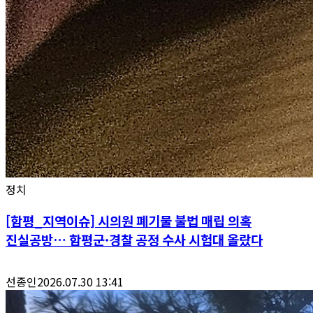
정치
[함평_지역이슈] 시의원 폐기물 불법 매립 의혹
진실공방… 함평군·경찰 공정 수사 시험대 올랐다
선종인
2026.07.30 13:41