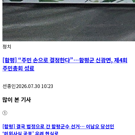
정치
[함평] “주민 손으로 결정한다”…함평군 신광면, 제4회
주민총회 성료
선종인
2026.07.30 10:23
많이 본 기사
①
[함평] 결국 법정으로 간 함평군수 선거… 이남오 당선인
‘허위사실 공표’ 우려 현실로