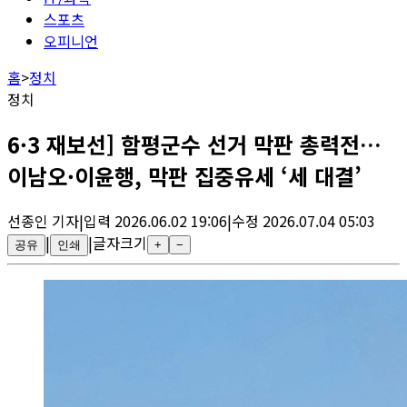
스포츠
오피니언
홈
>
정치
정치
6·3 재보선] 함평군수 선거 막판 총력전…
이남오·이윤행, 막판 집중유세 ‘세 대결’
선종인
기자
|
입력
2026.06.02 19:06
|
수정
2026.07.04 05:03
|
|
글자크기
공유
인쇄
+
−