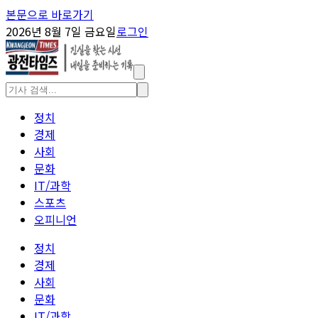
본문으로 바로가기
2026년 8월 7일 금요일
로그인
정치
경제
사회
문화
IT/과학
스포츠
오피니언
정치
경제
사회
문화
IT/과학