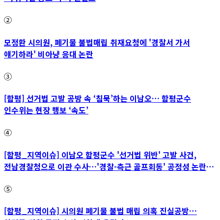
②
모정환 시의원, 폐기물 불법매립 취재요청에 '경찰서 가서
얘기하라' 비아냥 응대 논란
③
[함평] 선거법 고발 공방 속 ‘침묵’하는 이남오… 함평군수
인수위는 현장 행보 ‘속도’
④
[함평_지역이슈] 이남오 함평군수 '선거법 위반' 고발 사건,
전남경찰청으로 이관 수사…'경찰-측근 골프회동' 공정성 논란
파장
⑤
[함평_지역이슈] 시의원 폐기물 불법 매립 의혹 진실공방…