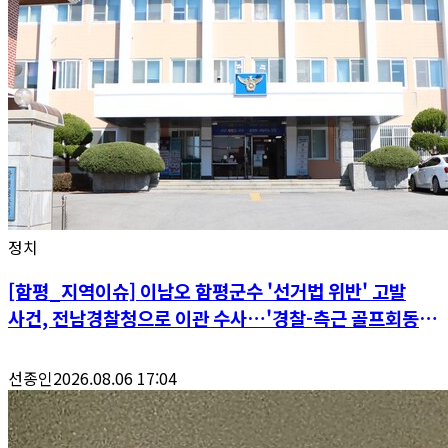
정치
[함평_지역이슈] 이남오 함평군수 '선거법 위반' 고발
사건, 전남경찰청으로 이관 수사…'경찰-측근 골프회동'
공정성 논란 파장
선종인
2026.08.06 17:04