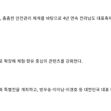
,
촘촘한 안전관리 체계를 바탕으로
4
년 연속 전라남도 대표축
로 확장해 체험
·
향유 중심의 콘텐츠를 강화한다
.
화 특별전을 개최하고
,
방우송
·
이이남
·
이경호 등 대한민국 대표