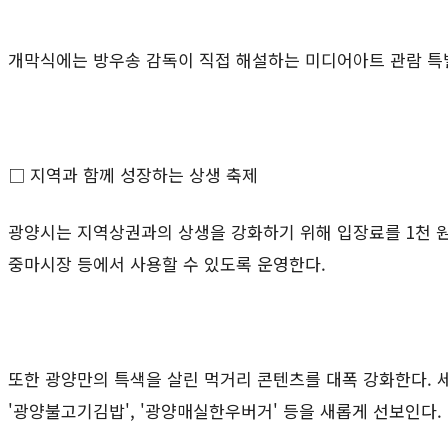
개막식에는 방우송 감독이 직접 해설하는 미디어아트 관람 특
□ 지역과 함께 성장하는 상생 축제
광양시는 지역상권과의 상생을 강화하기 위해 입장료를
1
천 
중마시장 등에서 사용할 수 있도록 운영한다
.
또한 광양만의 특색을 살린 먹거리 콘텐츠를 대폭 강화한다
.
'
광양불고기김밥
', '
광양매실한우버거
'
등을 새롭게 선보인다
.