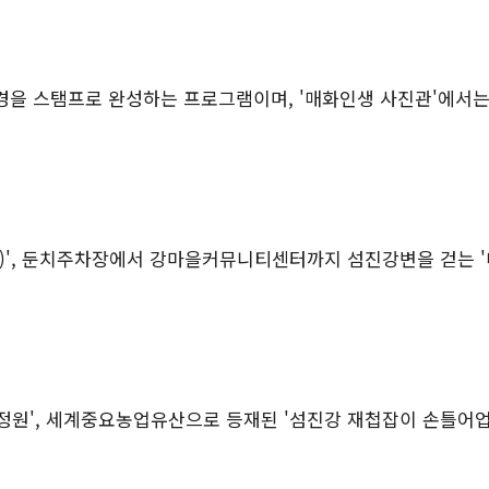
경을 스탬프로 완성하는 프로그램이며
, '
매화인생 사진관
'
에서는
)',
둔치주차장에서 강마을커뮤니티센터까지 섬진강변을 걷는
'
정원
',
세계중요농업유산으로 등재된
'
섬진강 재첩잡이 손틀어업