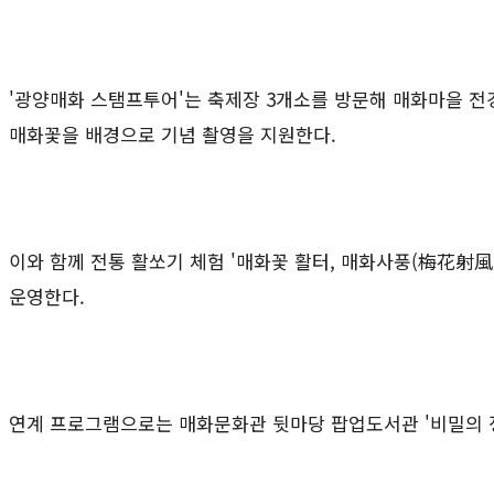
'
광양매화 스탬프투어
'
는 축제장
3
개소를 방문해 매화마을 전
매화꽃을 배경으로 기념 촬영을 지원한다
.
이와 함께 전통 활쏘기 체험
'
매화꽃 활터
,
매화사풍
(
梅花射風
운영한다
.
연계 프로그램으로는 매화문화관 뒷마당 팝업도서관
'
비밀의 