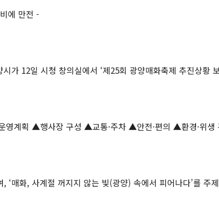
준비에 만전
-
양시가
12
일 시청 창의실에서
‘
제
25
회 광양매화축제 추진상황 
▲운영계획 ▲행사장 구성 ▲교통
·
주차 ▲안전
·
편의 ▲환경
·
위생 
며
, ‘
매화
,
사계절 꺼지지 않는 빛
(
광양
)
속에서 피어나다
’
를 주