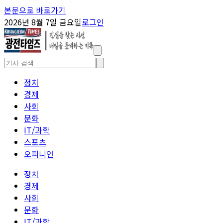
본문으로 바로가기
2026년 8월 7일 금요일
로그인
정치
경제
사회
문화
IT/과학
스포츠
오피니언
정치
경제
사회
문화
IT/과학