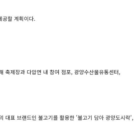
제공할 계획이다
.
 축제장과 다압면 내 참여 점포
,
광양수산물유통센터
,
의 대표 브랜드인 불고기를 활용한
'
불고기 담아 광양도시락
',