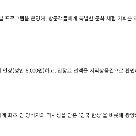
별 프로그램을 운영해
,
방문객들에게 특별한 문화 체험 기회를 
원 인상
(
성인
6,000
원
)
하고
,
입장료 전액을 지역상품권으로 환원해
세계 최초 김 양식지의 역사성을 담은
'
김국 한상
'
을 비롯해 광양