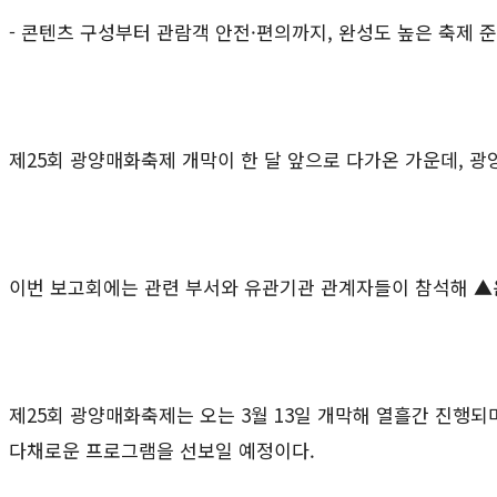
-
콘텐츠 구성부터 관람객 안전
·
편의까지
,
완성도 높은 축제 
제
25
회 광양매화축제 개막이 한 달 앞으로 다가온 가운데
,
광
이번 보고회에는 관련 부서와 유관기관 관계자들이 참석해 
제
25
회 광양매화축제는 오는
3
월
13
일 개막해 열흘간 진행되
다채로운 프로그램을 선보일 예정이다
.