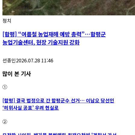
정치
[함평] “여름철 농업재해 예방 총력”…함평군
농업기술센터, 현장 기술지원 강화
선종인
2026.07.28 11:46
많이 본 기사
①
[함평] 결국 법정으로 간 함평군수 선거… 이남오 당선인
‘허위사실 공표’ 우려 현실로
②
모정환 시의원, 폐기물 불법매립 취재요청에 '경찰서 가서