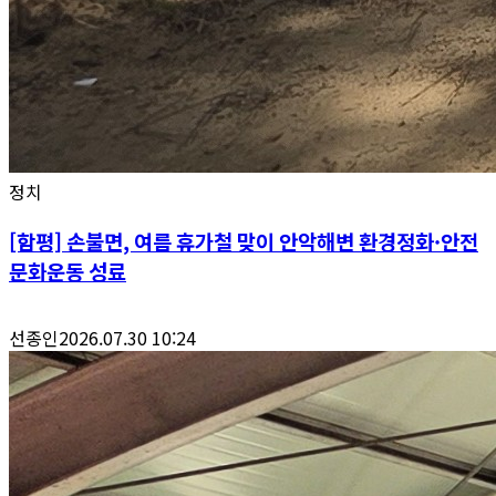
정치
[함평] 손불면, 여름 휴가철 맞이 안악해변 환경정화·안전
문화운동 성료
선종인
2026.07.30 10:24