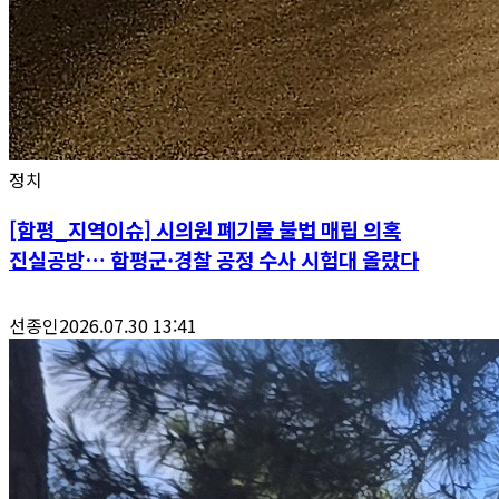
정치
[함평_지역이슈] 시의원 폐기물 불법 매립 의혹
진실공방… 함평군·경찰 공정 수사 시험대 올랐다
선종인
2026.07.30 13:41