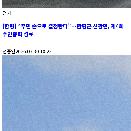
정치
[함평] “주민 손으로 결정한다”…함평군 신광면, 제4회
주민총회 성료
선종인
2026.07.30 10:23