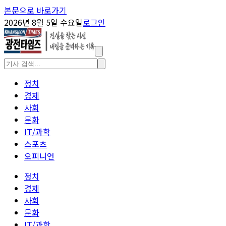
본문으로 바로가기
2026년 8월 5일 수요일
로그인
정치
경제
사회
문화
IT/과학
스포츠
오피니언
정치
경제
사회
문화
IT/과학