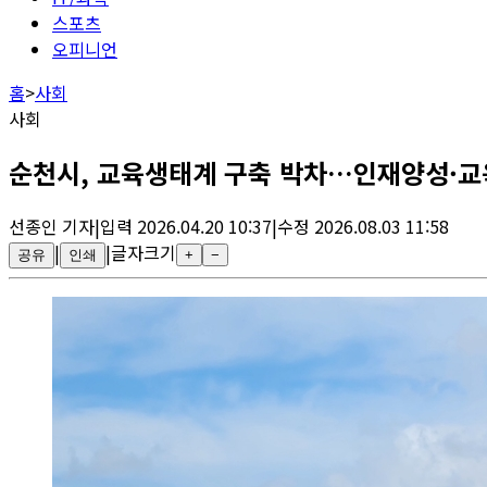
스포츠
오피니언
홈
>
사회
사회
순천시, 교육생태계 구축 박차…인재양성·교
선종인
기자
|
입력
2026.04.20 10:37
|
수정
2026.08.03 11:58
|
|
글자크기
공유
인쇄
+
−