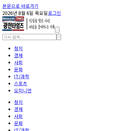
본문으로 바로가기
2026년 8월 6일 목요일
로그인
정치
경제
사회
문화
IT/과학
스포츠
오피니언
정치
경제
사회
문화
IT/과학