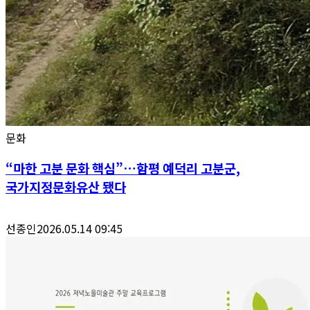
문화
“마한 고분 문화 핵심”…함평 예덕리 고분군,
국가지정문화유산 됐다
선종인
2026.05.14 09:45