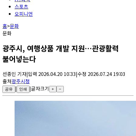
스포츠
오피니언
홈
>
문화
문화
광주시, 여행상품 개발 지원…관광활력
불어넣는다
선종인
기자
|
입력
2026.04.20 10:33
|
수정
2026.07.24 19:03
출처
광주시청
|
|
글자크기
공유
인쇄
+
−