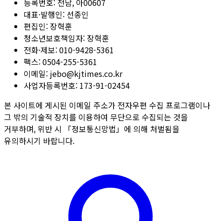
등록번호:
전남, 아00607
대표·발행인:
선종인
편집인:
장혁훈
청소년보호책임자:
장혁훈
전화·제보:
010-9428-5361
팩스:
0504-255-5361
이메일:
jebo@kjtimes.co.kr
사업자등록번호:
173-91-02454
본 사이트에 게시된 이메일 주소가 전자우편 수집 프로그램이나
그 밖의 기술적 장치를 이용하여 무단으로 수집되는 것을
거부하며, 위반 시 「정보통신망법」에 의해 처벌됨을
유의하시기 바랍니다.