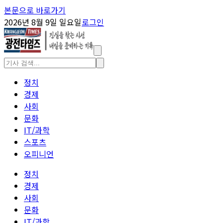
본문으로 바로가기
2026년 8월 9일 일요일
로그인
정치
경제
사회
문화
IT/과학
스포츠
오피니언
정치
경제
사회
문화
IT/과학