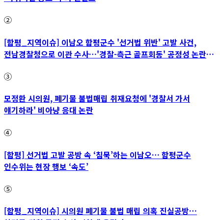
②
[함평_지역이슈] 이남오 함평군수 '선거법 위반' 고발 사건,
전남경찰청으로 이관 수사…'경찰-측근 골프회동' 공정성 논란
파장
③
모정환 시의원, 폐기물 불법매립 취재요청에 '경찰서 가서
얘기하라' 비아냥 응대 논란
④
[함평] 선거법 고발 공방 속 ‘침묵’하는 이남오… 함평군수
인수위는 현장 행보 ‘속도’
⑤
[함평_지역이슈] 시의원 폐기물 불법 매립 의혹 진실공방…