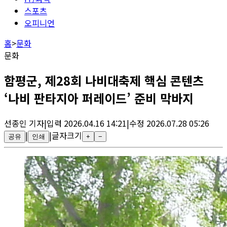
스포츠
오피니언
홈
>
문화
문화
함평군, 제28회 나비대축제 핵심 콘텐츠
‘나비 판타지아 퍼레이드’ 준비 막바지
선종인
기자
|
입력
2026.04.16 14:21
|
수정
2026.07.28 05:26
|
|
글자크기
공유
인쇄
+
−