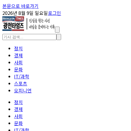
본문으로 바로가기
2026년 8월 9일 일요일
로그인
정치
경제
사회
문화
IT/과학
스포츠
오피니언
정치
경제
사회
문화
IT/과학