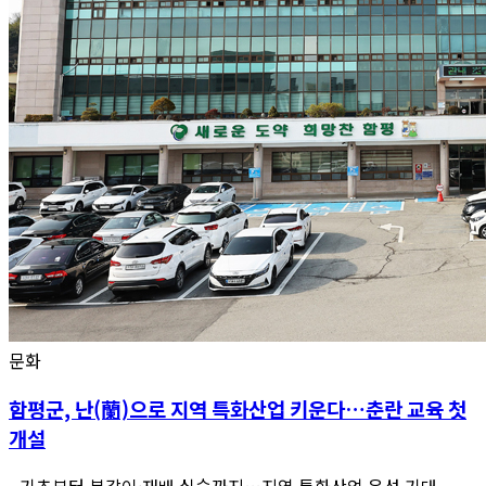
문화
함평군, 난(蘭)으로 지역 특화산업 키운다…춘란 교육 첫
개설
- 기초부터 분갈이·재배 실습까지…지역 특화산업 육성 기대 -