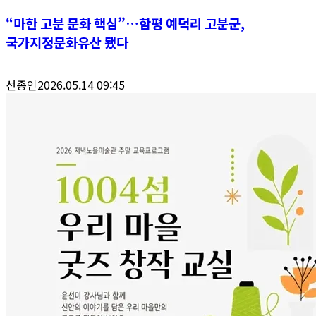
“마한 고분 문화 핵심”…함평 예덕리 고분군,
국가지정문화유산 됐다
선종인
2026.05.14 09:45