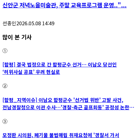
신안군 저녁노을미술관, 주말 교육프로그램 운영.."...
선종인
2026.05.08 14:49
많이 본 기사
①
[함평] 결국 법정으로 간 함평군수 선거… 이남오 당선인
‘허위사실 공표’ 우려 현실로
②
[함평_지역이슈] 이남오 함평군수 '선거법 위반' 고발 사건,
전남경찰청으로 이관 수사…'경찰-측근 골프회동' 공정성 논란
파장
③
모정환 시의원, 폐기물 불법매립 취재요청에 '경찰서 가서