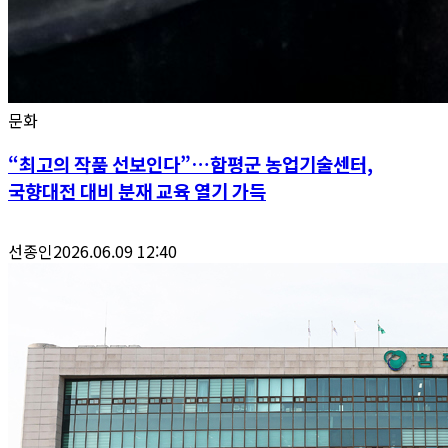
문화
“최고의 작품 선보인다”…함평군 농업기술센터,
국향대전 대비 분재 교육 열기 가득
선종인
2026.06.09 12:40