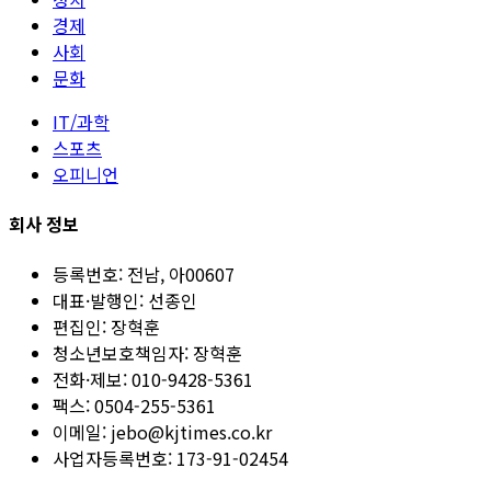
경제
사회
문화
IT/과학
스포츠
오피니언
회사 정보
등록번호:
전남, 아00607
대표·발행인:
선종인
편집인:
장혁훈
청소년보호책임자:
장혁훈
전화·제보:
010-9428-5361
팩스:
0504-255-5361
이메일:
jebo@kjtimes.co.kr
사업자등록번호:
173-91-02454