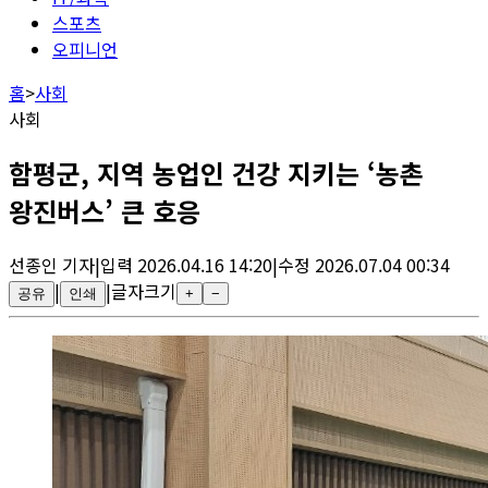
스포츠
오피니언
홈
>
사회
사회
함평군, 지역 농업인 건강 지키는 ‘농촌
왕진버스’ 큰 호응
선종인
기자
|
입력
2026.04.16 14:20
|
수정
2026.07.04 00:34
|
|
글자크기
공유
인쇄
+
−