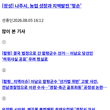
[장성] 나주시, 농업 성장과 지역발전 ‘맞손’
선종인
2026.08.05 16:12
많이 본 기사
①
[함평] 결국 법정으로 간 함평군수 선거… 이남오 당선인
‘허위사실 공표’ 우려 현실로
②
[함평_지역이슈] 이남오 함평군수 '선거법 위반' 고발 사건,
전남경찰청으로 이관 수사…'경찰-측근 골프회동' 공정성 논란
파장
③
모정환 시의원, 폐기물 불법매립 취재요청에 '경찰서 가서