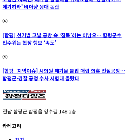
얘기하라' 비아냥 응대 논란
④
[함평] 선거법 고발 공방 속 ‘침묵’하는 이남오… 함평군수
인수위는 현장 행보 ‘속도’
⑤
[함평_지역이슈] 시의원 폐기물 불법 매립 의혹 진실공방…
함평군·경찰 공정 수사 시험대 올랐다
전남 함평군 함평읍 영수길 148 2층
카테고리
정치