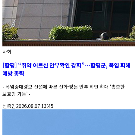
사회
[함평] “취약 어르신 안부확인 강화”…함평군, 폭염 피해
예방 총력
- 폭염중대경보 신설에 따른 전화·방문 안부 확인 확대 ‘촘촘한
보호망 가동’ -
선종인
2026.08.07 13:45