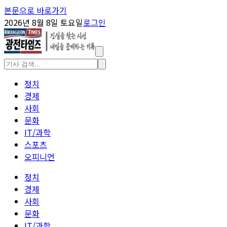
본문으로 바로가기
2026년 8월 8일 토요일
로그인
정치
경제
사회
문화
IT/과학
스포츠
오피니언
정치
경제
사회
문화
IT/과학