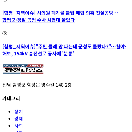
[함평_지역이슈] 시의원 폐기물 불법 매립 의혹 진실공방…
함평군·경찰 공정 수사 시험대 올랐다
⑤
[함평_지역이슈]"주민 몰래 땅 파는데 군청도 몰랐다?"…월야·
해보, 154kV 송전선로 공사에 '분통'
전남 함평군 함평읍 영수길 148 2층
카테고리
정치
경제
사회