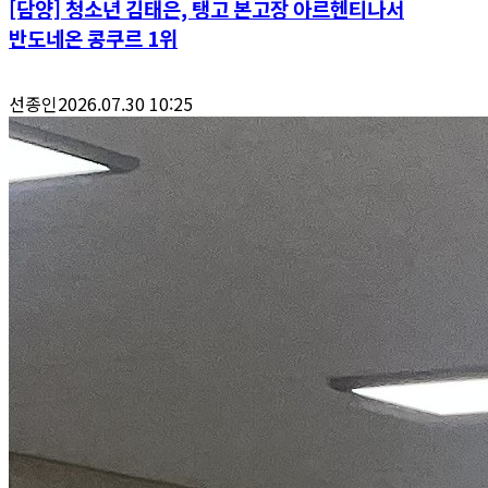
[담양] 청소년 김태은, 탱고 본고장 아르헨티나서
반도네온 콩쿠르 1위
선종인
2026.07.30 10:25