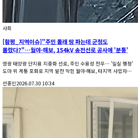
사회
[함평_지역이슈]"주민 몰래 땅 파는데 군청도
몰랐다?"…월야·해보, 154kV 송전선로 공사에 '분통'
영광 태양광 단지용 지중화 선로, 주민 수용성 전무… '밀실 행정'
도마 위 계통 포화로 지역 발전 막힌 월야·해보, 타지역 사업자에
황금 노선 내주나
선종인
2026.07.30 10:34