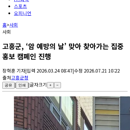
스포츠
오피니언
홈
>
사회
사회
고흥군, ‘암 예방의 날’ 맞아 찾아가는 집중
홍보 캠페인 진행
장혁훈
기자
|
입력
2026.03.24 08:47
|
수정
2026.07.21 10:22
출처
고흥군청
|
|
글자크기
공유
인쇄
+
−