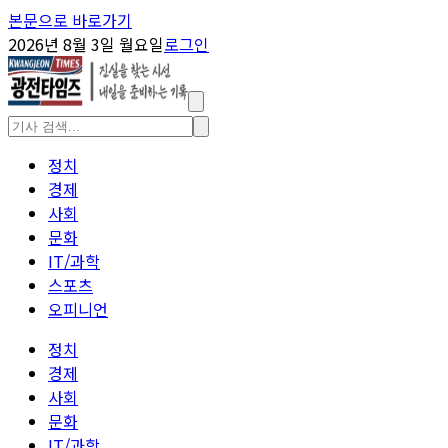
본문으로 바로가기
2026년 8월 3일 월요일
로그인
정치
경제
사회
문화
IT/과학
스포츠
오피니언
정치
경제
사회
문화
IT/과학