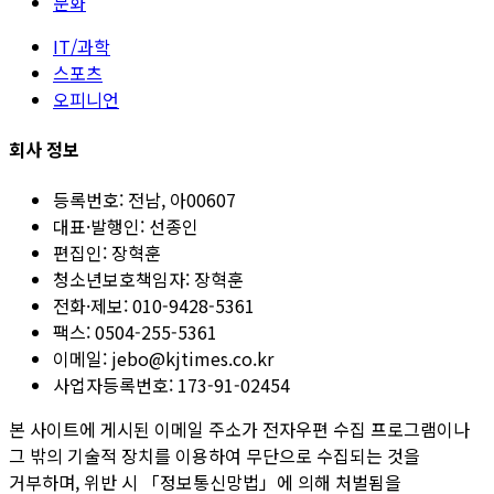
문화
IT/과학
스포츠
오피니언
회사 정보
등록번호:
전남, 아00607
대표·발행인:
선종인
편집인:
장혁훈
청소년보호책임자:
장혁훈
전화·제보:
010-9428-5361
팩스:
0504-255-5361
이메일:
jebo@kjtimes.co.kr
사업자등록번호:
173-91-02454
본 사이트에 게시된 이메일 주소가 전자우편 수집 프로그램이나
그 밖의 기술적 장치를 이용하여 무단으로 수집되는 것을
거부하며, 위반 시 「정보통신망법」에 의해 처벌됨을