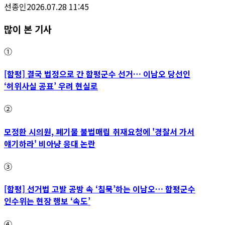
선종인
2026.07.28 11:45
많이 본 기사
①
[함평] 결국 법정으로 간 함평군수 선거… 이남오 당선인
‘허위사실 공표’ 우려 현실로
②
모정환 시의원, 폐기물 불법매립 취재요청에 '경찰서 가서
얘기하라' 비아냥 응대 논란
③
[함평] 선거법 고발 공방 속 ‘침묵’하는 이남오… 함평군수
인수위는 현장 행보 ‘속도’
④