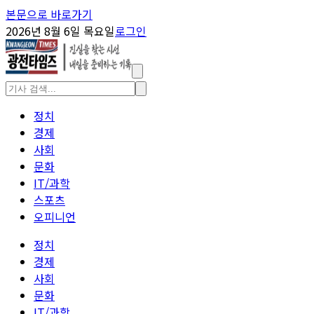
본문으로 바로가기
2026년 8월 6일 목요일
로그인
정치
경제
사회
문화
IT/과학
스포츠
오피니언
정치
경제
사회
문화
IT/과학