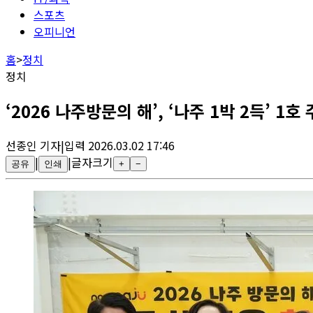
스포츠
오피니언
홈
>
정치
정치
‘2026 나주방문의 해’, ‘나주 1박 2득’ 1호
선종인
기자
|
입력
2026.03.02 17:46
|
|
글자크기
공유
인쇄
+
−