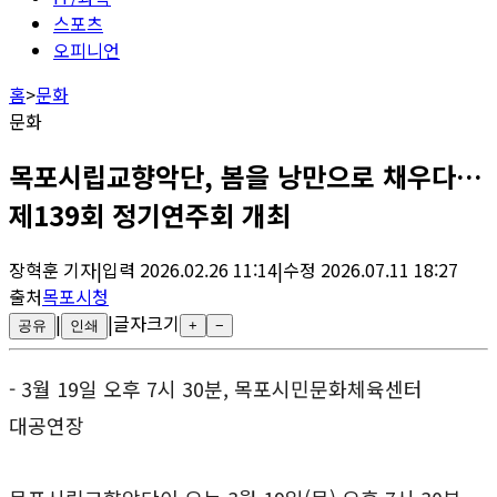
스포츠
오피니언
홈
>
문화
문화
목포시립교향악단, 봄을 낭만으로 채우다…
제139회 정기연주회 개최
장혁훈
기자
|
입력
2026.02.26 11:14
|
수정
2026.07.11 18:27
출처
목포시청
|
|
글자크기
공유
인쇄
+
−
- 3월 19일 오후 7시 30분, 목포시민문화체육센터
대공연장