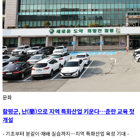
문화
함평군, 난(蘭)으로 지역 특화산업 키운다…춘란 교육 첫
개설
- 기초부터 분갈이·재배 실습까지…지역 특화산업 육성 기대 -