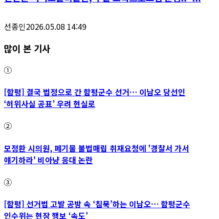
선종인
2026.05.08 14:49
많이 본 기사
①
[함평] 결국 법정으로 간 함평군수 선거… 이남오 당선인
‘허위사실 공표’ 우려 현실로
②
모정환 시의원, 폐기물 불법매립 취재요청에 '경찰서 가서
얘기하라' 비아냥 응대 논란
③
[함평] 선거법 고발 공방 속 ‘침묵’하는 이남오… 함평군수
인수위는 현장 행보 ‘속도’