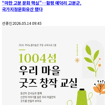
“마한 고분 문화 핵심”…함평 예덕리 고분군,
국가지정문화유산 됐다
선종인
2026.05.14 09:45