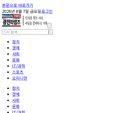
본문으로 바로가기
2026년 8월 7일 금요일
로그인
정치
경제
사회
문화
IT/과학
스포츠
오피니언
정치
경제
사회
문화
IT/과학