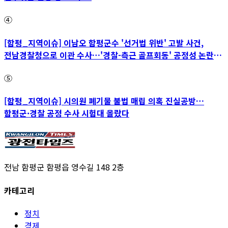
④
[함평_지역이슈] 이남오 함평군수 '선거법 위반' 고발 사건,
전남경찰청으로 이관 수사…'경찰-측근 골프회동' 공정성 논란
파장
⑤
[함평_지역이슈] 시의원 폐기물 불법 매립 의혹 진실공방…
함평군·경찰 공정 수사 시험대 올랐다
전남 함평군 함평읍 영수길 148 2층
카테고리
정치
경제