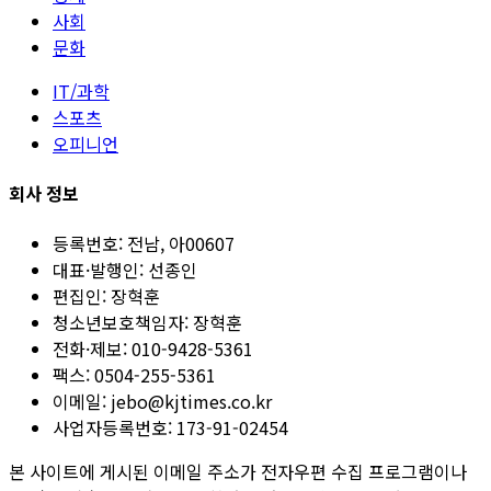
사회
문화
IT/과학
스포츠
오피니언
회사 정보
등록번호:
전남, 아00607
대표·발행인:
선종인
편집인:
장혁훈
청소년보호책임자:
장혁훈
전화·제보:
010-9428-5361
팩스:
0504-255-5361
이메일:
jebo@kjtimes.co.kr
사업자등록번호:
173-91-02454
본 사이트에 게시된 이메일 주소가 전자우편 수집 프로그램이나