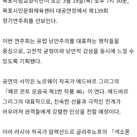
목포시립교향악단이 오는 3월 19일(목) 오후 7시 30분,
목포시민문화체육센터 대공연장에서 제139회
정기연주회를 선보인다.
이번 연주회는 유럽 낭만주의를 대표하는 명작들을
중심으로, 고전적 균형미와 낭만적 감성을 동시에 느낄 수
있도록 기획됐다.
공연의 서막은 노르웨이 작곡가 에드바르 그리그의
「페르 귄트 모음곡 제1번 작품 46」이 연다. 에드바르
그리그의 대표작으로, 친숙한 선율과 극적인 전개가
어우러져 관객들에게 강렬한 인상을 전할 예정이다.
이어 러시아 작곡가 알렉산드르 글라주노프의 「색소폰