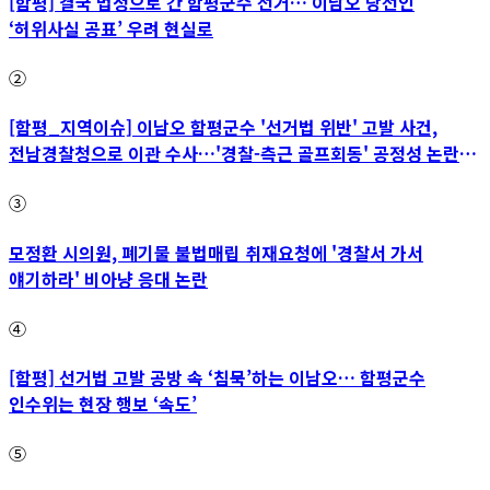
[함평] 결국 법정으로 간 함평군수 선거… 이남오 당선인
‘허위사실 공표’ 우려 현실로
②
[함평_지역이슈] 이남오 함평군수 '선거법 위반' 고발 사건,
전남경찰청으로 이관 수사…'경찰-측근 골프회동' 공정성 논란
파장
③
모정환 시의원, 폐기물 불법매립 취재요청에 '경찰서 가서
얘기하라' 비아냥 응대 논란
④
[함평] 선거법 고발 공방 속 ‘침묵’하는 이남오… 함평군수
인수위는 현장 행보 ‘속도’
⑤