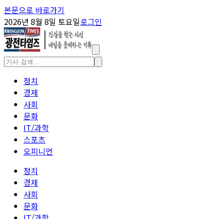
본문으로 바로가기
2026년 8월 8일 토요일
로그인
정치
경제
사회
문화
IT/과학
스포츠
오피니언
정치
경제
사회
문화
IT/과학