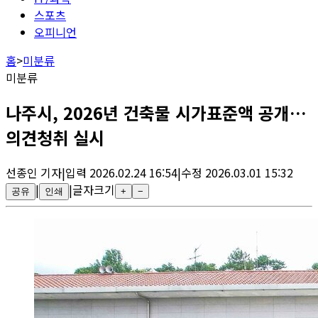
스포츠
오피니언
홈
>
미분류
미분류
나주시, 2026년 건축물 시가표준액 공개…
의견청취 실시
선종인
기자
|
입력
2026.02.24 16:54
|
수정
2026.03.01 15:32
|
|
글자크기
공유
인쇄
+
−