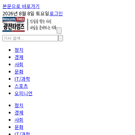
본문으로 바로가기
2026년 8월 8일 토요일
로그인
정치
경제
사회
문화
IT/과학
스포츠
오피니언
정치
경제
사회
문화
IT/과학