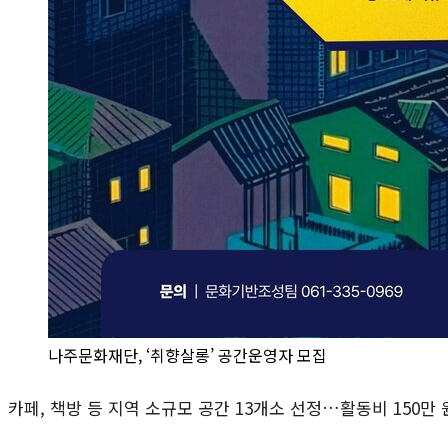
나주문화재단, ‘취향살롱’ 공간운영자 모집
카페, 책방 등 지역 소규모 공간 13개소 선정…활동비 150만 