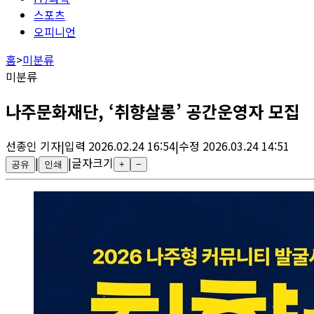
스포츠
오피니언
홈
>
미분류
미분류
나주문화재단, ‘취향살롱’ 공간운영자 모집
선종인
기자
|
입력
2026.02.24 16:54
|
수정
2026.03.24 14:51
|
|
글자크기
공유
인쇄
+
−