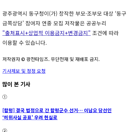
광주광역시 동구청이(가) 창작한 부모·조부모 대상 ‘동구
금쪽상담’ 참여자 연중 모집 저작물은 공공누리
"출처표시+상업적 이용금지+변경금지"
조건에 따라
이용할 수 있습니다.
저작권자 ©
광전타임즈
. 무단전재 및 재배포 금지.
기사제보 및 정정 요청
많이 본 기사
①
[함평] 결국 법정으로 간 함평군수 선거… 이남오 당선인
‘허위사실 공표’ 우려 현실로
②