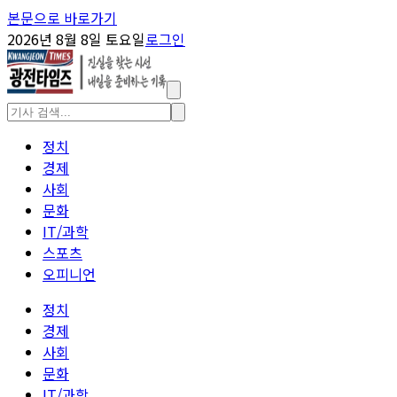
본문으로 바로가기
2026년 8월 8일 토요일
로그인
정치
경제
사회
문화
IT/과학
스포츠
오피니언
정치
경제
사회
문화
IT/과학