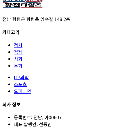
전남 함평군 함평읍 영수길 148 2층
카테고리
정치
경제
사회
문화
IT/과학
스포츠
오피니언
회사 정보
등록번호:
전남, 아00607
대표·발행인:
선종인