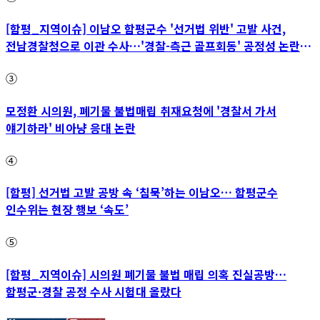
[함평_지역이슈] 이남오 함평군수 '선거법 위반' 고발 사건,
전남경찰청으로 이관 수사…'경찰-측근 골프회동' 공정성 논란
파장
③
모정환 시의원, 폐기물 불법매립 취재요청에 '경찰서 가서
얘기하라' 비아냥 응대 논란
④
[함평] 선거법 고발 공방 속 ‘침묵’하는 이남오… 함평군수
인수위는 현장 행보 ‘속도’
⑤
[함평_지역이슈] 시의원 폐기물 불법 매립 의혹 진실공방…
함평군·경찰 공정 수사 시험대 올랐다