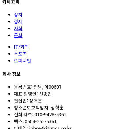
카테고리
정치
경제
사회
문화
IT/과학
스포츠
오피니언
회사 정보
등록번호:
전남, 아00607
대표·발행인:
선종인
편집인:
장혁훈
청소년보호책임자:
장혁훈
전화·제보:
010-9428-5361
팩스:
0504-255-5361
이메일:
jebo@kjtimes.co.kr