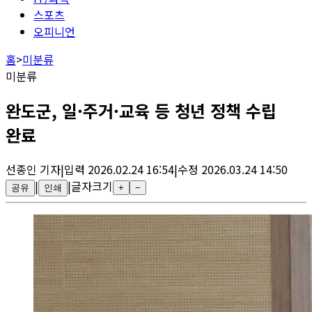
스포츠
오피니언
홈
>
미분류
미분류
완도군, 일·주거·교육 등 청년 정책 수립
완료
선종인
기자
|
입력
2026.02.24 16:54
|
수정
2026.03.24 14:50
|
|
글자크기
공유
인쇄
+
−