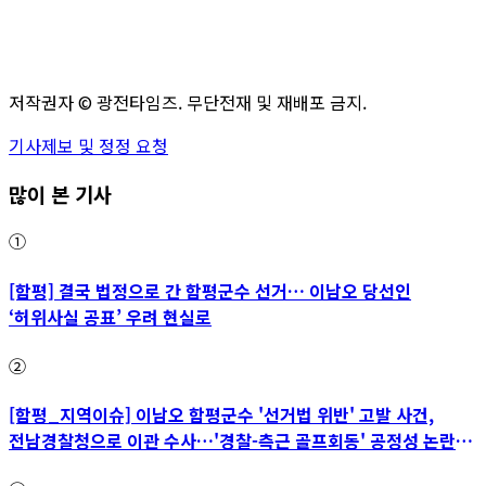
저작권자 ©
광전타임즈
. 무단전재 및 재배포 금지.
기사제보 및 정정 요청
많이 본 기사
①
[함평] 결국 법정으로 간 함평군수 선거… 이남오 당선인
‘허위사실 공표’ 우려 현실로
②
[함평_지역이슈] 이남오 함평군수 '선거법 위반' 고발 사건,
전남경찰청으로 이관 수사…'경찰-측근 골프회동' 공정성 논란
파장