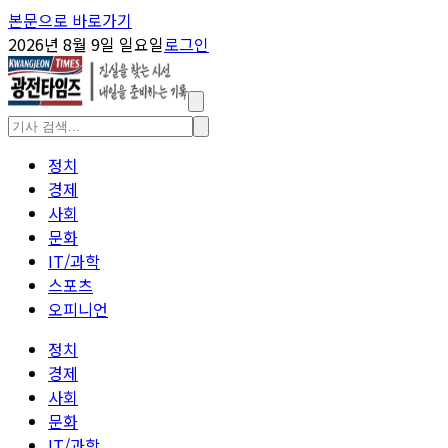
본문으로 바로가기
2026년 8월 9일 일요일
로그인
정치
경제
사회
문화
IT/과학
스포츠
오피니언
정치
경제
사회
문화
IT/과학