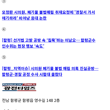
③
모정환 시의원, 폐기물 불법매립 취재요청에 '경찰서 가서
얘기하라' 비아냥 응대 논란
④
[함평] 선거법 고발 공방 속 ‘침묵’하는 이남오… 함평군수
인수위는 현장 행보 ‘속도’
⑤
[함평_지역이슈] 시의원 폐기물 불법 매립 의혹 진실공방…
함평군·경찰 공정 수사 시험대 올랐다
전남 함평군 함평읍 영수길 148 2층