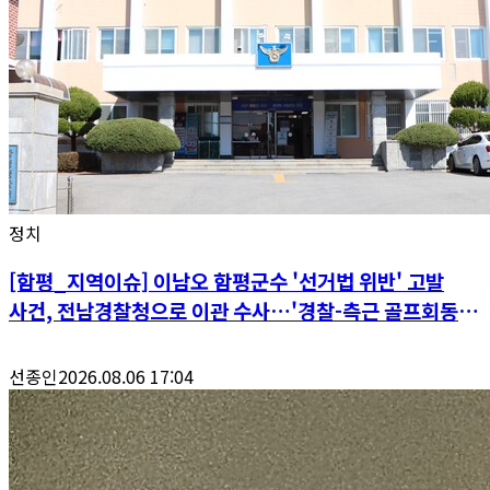
정치
[함평_지역이슈] 이남오 함평군수 '선거법 위반' 고발
사건, 전남경찰청으로 이관 수사…'경찰-측근 골프회동'
공정성 논란 파장
선종인
2026.08.06 17:04