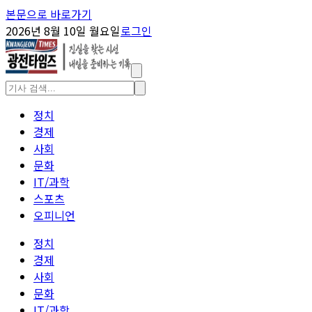
본문으로 바로가기
2026년 8월 10일 월요일
로그인
정치
경제
사회
문화
IT/과학
스포츠
오피니언
정치
경제
사회
문화
IT/과학