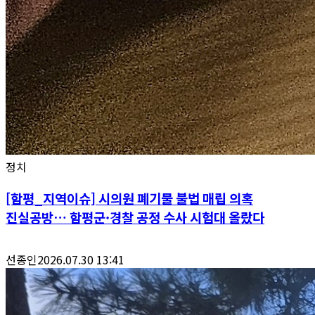
정치
[함평_지역이슈] 시의원 폐기물 불법 매립 의혹
진실공방… 함평군·경찰 공정 수사 시험대 올랐다
선종인
2026.07.30 13:41