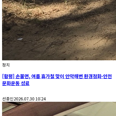
정치
[함평] 손불면, 여름 휴가철 맞이 안악해변 환경정화·안전
문화운동 성료
선종인
2026.07.30 10:24