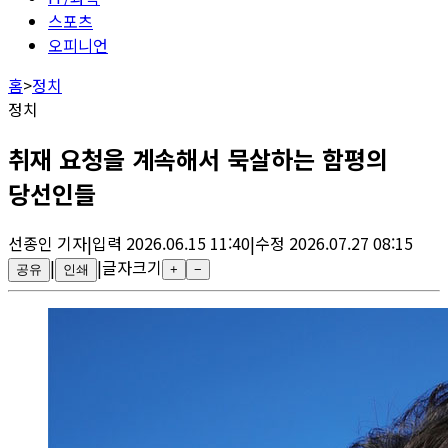
스포츠
오피니언
홈
>
정치
정치
취재 요청을 계속해서 묵살하는 함평의
당선인들
선종인
기자
|
입력
2026.06.15 11:40
|
수정
2026.07.27 08:15
|
|
글자크기
공유
인쇄
+
−