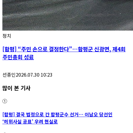
정치
[함평] “주민 손으로 결정한다”…함평군 신광면, 제4회
주민총회 성료
선종인
2026.07.30 10:23
많이 본 기사
①
[함평] 결국 법정으로 간 함평군수 선거… 이남오 당선인
‘허위사실 공표’ 우려 현실로