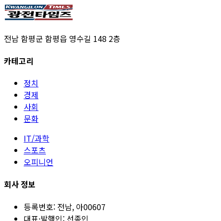
전남 함평군 함평읍 영수길 148 2층
카테고리
정치
경제
사회
문화
IT/과학
스포츠
오피니언
회사 정보
등록번호:
전남, 아00607
대표·발행인:
선종인