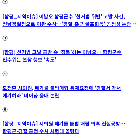
②
[함평_지역이슈] 이남오 함평군수 '선거법 위반' 고발 사건,
전남경찰청으로 이관 수사…'경찰-측근 골프회동' 공정성 논란
파장
③
[함평] 선거법 고발 공방 속 ‘침묵’하는 이남오… 함평군수
인수위는 현장 행보 ‘속도’
④
모정환 시의원, 폐기물 불법매립 취재요청에 '경찰서 가서
얘기하라' 비아냥 응대 논란
⑤
[함평_지역이슈] 시의원 폐기물 불법 매립 의혹 진실공방…
함평군·경찰 공정 수사 시험대 올랐다