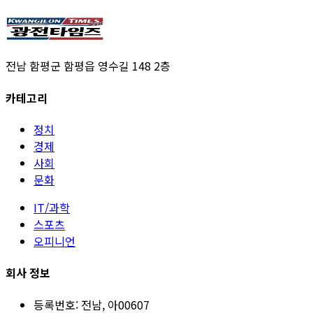
전남 함평군 함평읍 영수길 148 2층
카테고리
정치
경제
사회
문화
IT/과학
스포츠
오피니언
회사 정보
등록번호:
전남, 아00607