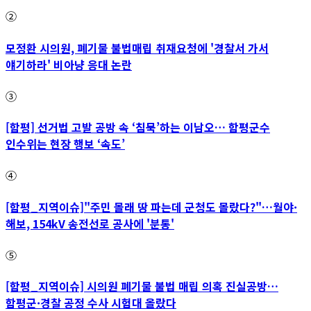
②
모정환 시의원, 폐기물 불법매립 취재요청에 '경찰서 가서
얘기하라' 비아냥 응대 논란
③
[함평] 선거법 고발 공방 속 ‘침묵’하는 이남오… 함평군수
인수위는 현장 행보 ‘속도’
④
[함평_지역이슈]"주민 몰래 땅 파는데 군청도 몰랐다?"…월야·
해보, 154kV 송전선로 공사에 '분통'
⑤
[함평_지역이슈] 시의원 폐기물 불법 매립 의혹 진실공방…
함평군·경찰 공정 수사 시험대 올랐다