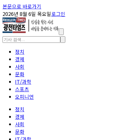
본문으로 바로가기
2026년 8월 6일 목요일
로그인
정치
경제
사회
문화
IT/과학
스포츠
오피니언
정치
경제
사회
문화
IT/과학