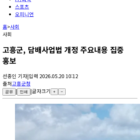
스포츠
오피니언
홈
>
사회
사회
고흥군, 담배사업법 개정 주요내용 집중
홍보
선종인
기자
|
입력
2026.05.20 10:12
출처
고흥군청
|
|
글자크기
공유
인쇄
+
−