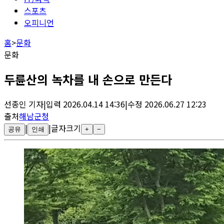
스포츠
오피니언
홈
>
문화
문화
두륜산의 녹차를 내 손으로 만든다
선종인
기자
|
입력
2026.04.14 14:36
|
수정
2026.06.27 12:23
출처
해남군청
|
|
글자크기
공유
인쇄
+
−