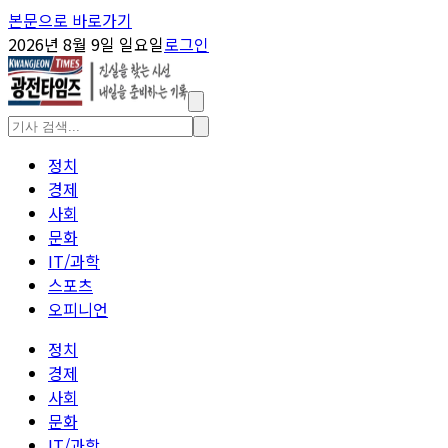
본문으로 바로가기
2026년 8월 9일 일요일
로그인
정치
경제
사회
문화
IT/과학
스포츠
오피니언
정치
경제
사회
문화
IT/과학