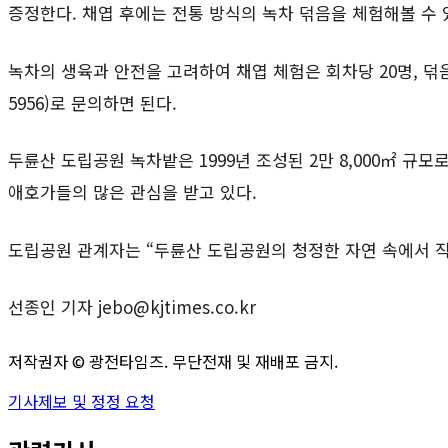
증정한다. 채엽 후에는 전통 방식의 녹차 덖음을 체험해볼 수 
녹차의 생육과 안전을 고려하여 채엽 체험은 회차당 20명, 덖음
5956)로 문의하면 된다.
두륜산 도립공원 녹차밭은 1999년 조성된 2만 8,000㎡ 
애호가들의 많은 관심을 받고 있다.
도립공원 관계자는 “두륜산 도립공원의 청정한 자연 속에서 직
선종인 기자 jebo@kjtimes.co.kr
저작권자 ©
광전타임즈
. 무단전재 및 재배포 금지.
기사제보 및 정정 요청