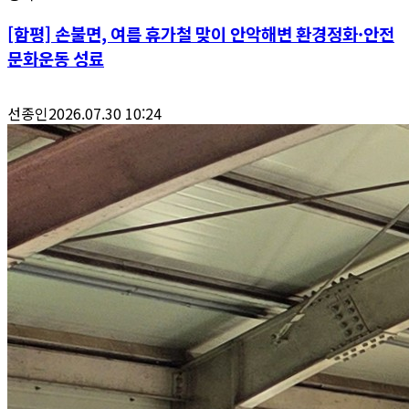
[함평] 손불면, 여름 휴가철 맞이 안악해변 환경정화·안전
문화운동 성료
선종인
2026.07.30 10:24