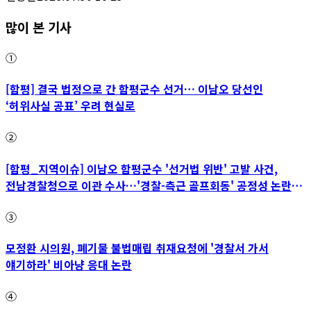
많이 본 기사
①
[함평] 결국 법정으로 간 함평군수 선거… 이남오 당선인
‘허위사실 공표’ 우려 현실로
②
[함평_지역이슈] 이남오 함평군수 '선거법 위반' 고발 사건,
전남경찰청으로 이관 수사…'경찰-측근 골프회동' 공정성 논란
파장
③
모정환 시의원, 폐기물 불법매립 취재요청에 '경찰서 가서
얘기하라' 비아냥 응대 논란
④