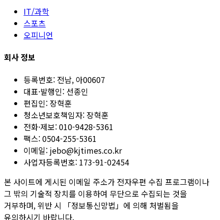
IT/과학
스포츠
오피니언
회사 정보
등록번호:
전남, 아00607
대표·발행인:
선종인
편집인:
장혁훈
청소년보호책임자:
장혁훈
전화·제보:
010-9428-5361
팩스:
0504-255-5361
이메일:
jebo@kjtimes.co.kr
사업자등록번호:
173-91-02454
본 사이트에 게시된 이메일 주소가 전자우편 수집 프로그램이나
그 밖의 기술적 장치를 이용하여 무단으로 수집되는 것을
거부하며, 위반 시 「정보통신망법」에 의해 처벌됨을
유의하시기 바랍니다.