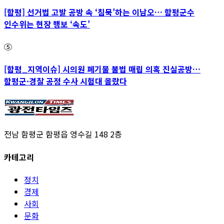
[함평] 선거법 고발 공방 속 ‘침묵’하는 이남오… 함평군수
인수위는 현장 행보 ‘속도’
⑤
[함평_지역이슈] 시의원 폐기물 불법 매립 의혹 진실공방…
함평군·경찰 공정 수사 시험대 올랐다
전남 함평군 함평읍 영수길 148 2층
카테고리
정치
경제
사회
문화