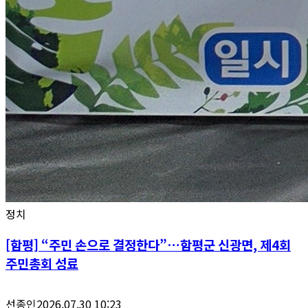
정치
[함평] “주민 손으로 결정한다”…함평군 신광면, 제4회
주민총회 성료
선종인
2026.07.30 10:23