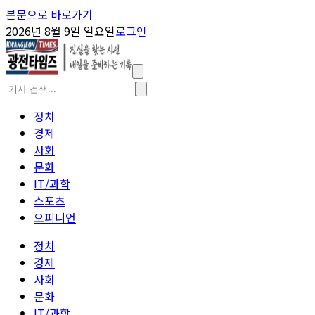
본문으로 바로가기
2026년 8월 9일 일요일
로그인
정치
경제
사회
문화
IT/과학
스포츠
오피니언
정치
경제
사회
문화
IT/과학