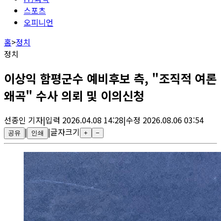
스포츠
오피니언
홈
>
정치
정치
이상익 함평군수 예비후보 측, "조직적 여론
왜곡" 수사 의뢰 및 이의신청
선종인
기자
|
입력
2026.04.08 14:28
|
수정
2026.08.06 03:54
|
|
글자크기
공유
인쇄
+
−