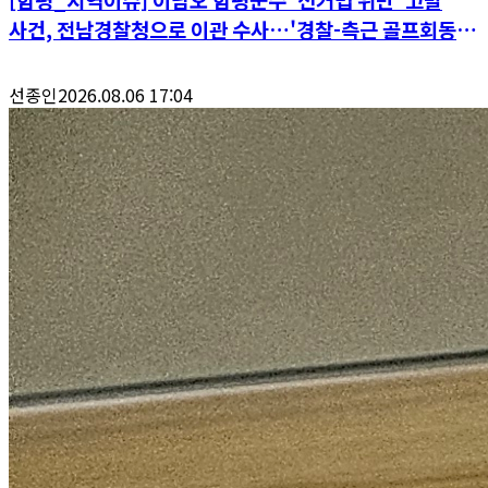
사건, 전남경찰청으로 이관 수사…'경찰-측근 골프회동'
공정성 논란 파장
선종인
2026.08.06 17:04