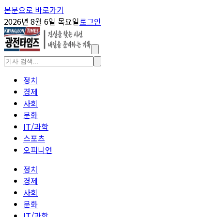
본문으로 바로가기
2026년 8월 6일 목요일
로그인
정치
경제
사회
문화
IT/과학
스포츠
오피니언
정치
경제
사회
문화
IT/과학