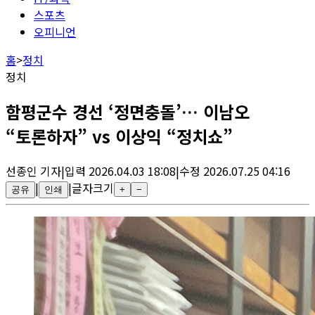
스포츠
오피니언
홈
>
정치
정치
함평군수 경선 ‘정면충돌’… 이남오
“토론하자” vs 이상익 “정치쇼”
선종인
기자
|
입력
2026.04.03 18:08
|
수정
2026.07.25 04:16
|
|
글자크기
공유
인쇄
+
−