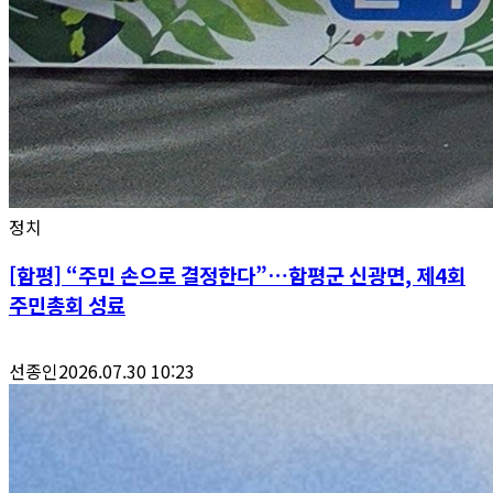
정치
[함평] “주민 손으로 결정한다”…함평군 신광면, 제4회
주민총회 성료
선종인
2026.07.30 10:23