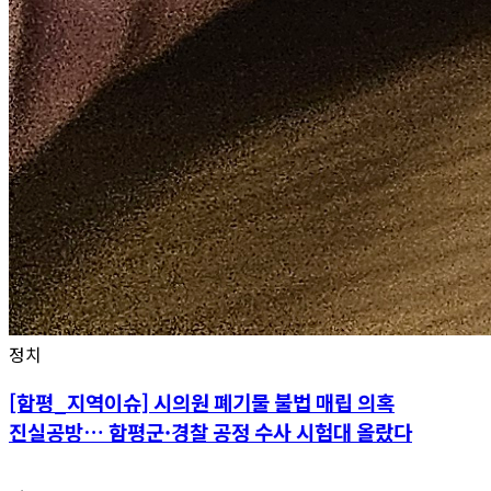
정치
[함평_지역이슈] 시의원 폐기물 불법 매립 의혹
진실공방… 함평군·경찰 공정 수사 시험대 올랐다