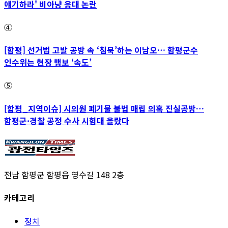
얘기하라' 비아냥 응대 논란
④
[함평] 선거법 고발 공방 속 ‘침묵’하는 이남오… 함평군수
인수위는 현장 행보 ‘속도’
⑤
[함평_지역이슈] 시의원 폐기물 불법 매립 의혹 진실공방…
함평군·경찰 공정 수사 시험대 올랐다
전남 함평군 함평읍 영수길 148 2층
카테고리
정치