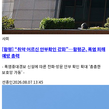
사회
[함평] “취약 어르신 안부확인 강화”…함평군, 폭염 피해
예방 총력
- 폭염중대경보 신설에 따른 전화·방문 안부 확인 확대 ‘촘촘한
보호망 가동’ -
선종인
2026.08.07 13:45