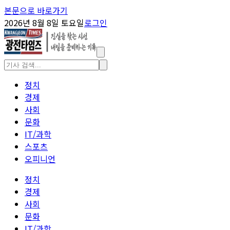
본문으로 바로가기
2026년 8월 8일 토요일
로그인
정치
경제
사회
문화
IT/과학
스포츠
오피니언
정치
경제
사회
문화
IT/과학