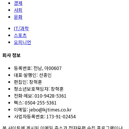
경제
사회
문화
IT/과학
스포츠
오피니언
회사 정보
등록번호:
전남, 아00607
대표·발행인:
선종인
편집인:
장혁훈
청소년보호책임자:
장혁훈
전화·제보:
010-9428-5361
팩스:
0504-255-5361
이메일:
jebo@kjtimes.co.kr
사업자등록번호:
173-91-02454
본 사이트에 게시된 이메일 주소가 전자우편 수집 프로그램이나