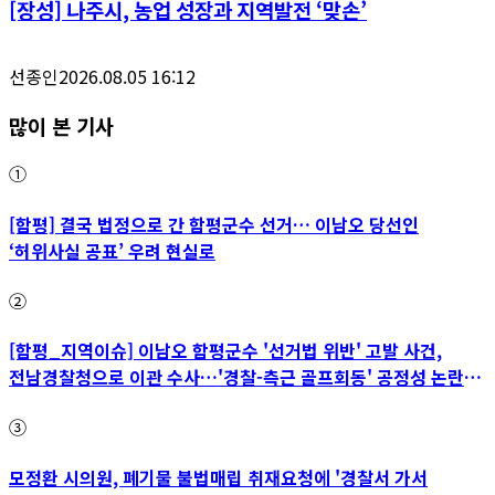
[장성] 나주시, 농업 성장과 지역발전 ‘맞손’
선종인
2026.08.05 16:12
많이 본 기사
①
[함평] 결국 법정으로 간 함평군수 선거… 이남오 당선인
‘허위사실 공표’ 우려 현실로
②
[함평_지역이슈] 이남오 함평군수 '선거법 위반' 고발 사건,
전남경찰청으로 이관 수사…'경찰-측근 골프회동' 공정성 논란
파장
③
모정환 시의원, 폐기물 불법매립 취재요청에 '경찰서 가서